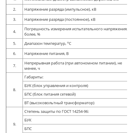
2.
Напряжение разряда (импульсное), кВ
3.
Напряжение разряда (постоянное), кВ
Погрешность измерения испытательного напряжения, не
4.
более, %
о
5.
Диапазон температур,
С
6.
Напряжение питания, В
Непрерывная работа (при автономном питании), не
7.
менее, ч
Габариты:
БУК (блок управления и контроля)
8.
БПС (блок питания сетевой)
ВТ (высоковольтный трансформатор)
Степень защиты по ГОСТ 14254-96:
БУК
9.
БПС