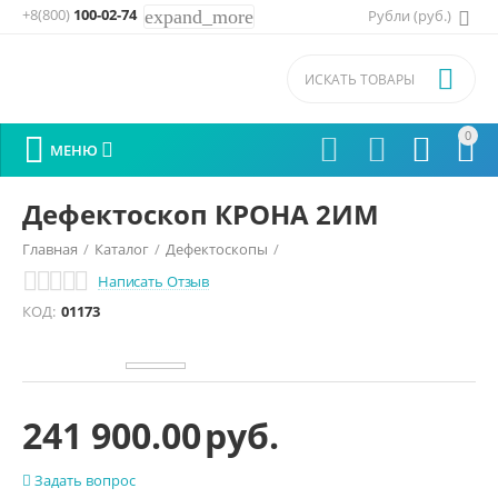
+8(800)
100-02-74
expand_more
Рубли (руб.)

0






МЕНЮ
Дефектоскоп КРОНА 2ИМ
Главная
/
Каталог
/
Дефектоскопы
/
Написать Отзыв
Электроискровые дефектоскопы
/
Крона
/
КОД:
01173
241 900.00
руб.
Задать вопрос