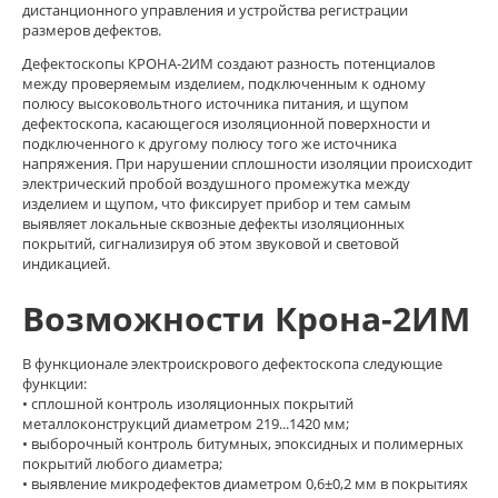
дистанционного управления и устройства регистрации
размеров дефектов.
Дефектоскопы КРОНА-2ИМ создают разность потенциалов
между проверяемым изделием, подключенным к одному
полюсу высоковольтного источника питания, и щупом
дефектоскопа, касающегося изоляционной поверхности и
подключенного к другому полюсу того же источника
напряжения. При нарушении сплошности изоляции происходит
электрический пробой воздушного промежутка между
изделием и щупом, что фиксирует прибор и тем самым
выявляет локальные сквозные дефекты изоляционных
покрытий, сигнализируя об этом звуковой и световой
индикацией.
Возможности Крона-2ИМ
В функционале электроискрового дефектоскопа следующие
функции:
• сплошной контроль изоляционных покрытий
металлоконструкций диаметром 219...1420 мм;
• выборочный контроль битумных, эпоксидных и полимерных
покрытий любого диаметра;
• выявление микродефектов диаметром 0,6±0,2 мм в покрытиях