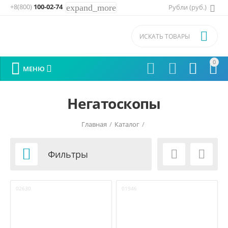
+8(800)
100-02-74
expand_more
Рубли (руб.)

0






МЕНЮ
Негатоскопы
Главная
/
Каталог
/
Рентгеновская аппаратура, негатоскопы, денситометры
/



Фильтры
02630
01946