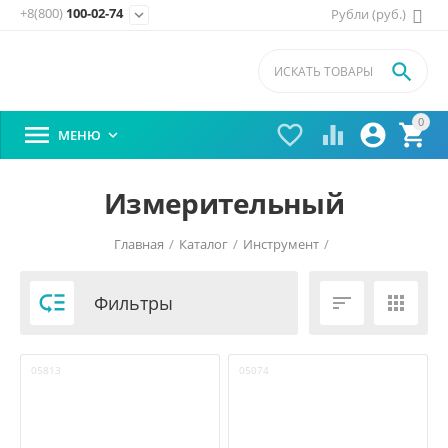
+8(800)
100-02-74
Рубли (руб.)
expand_more

0





МЕНЮ

Измерительный
Главная
/
Каталог
/
Инструмент
/

Фильтры


05813
05074