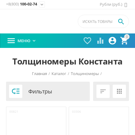
+8(800)
100-02-74
Рубли (руб.)
expand_more

0





МЕНЮ

Толщиномеры Константа
Главная
/
Каталог
/
Толщиномеры
/

Фильтры


00821
03306