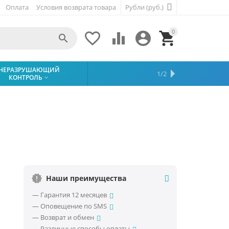
Оплата
Условия возврата товара
Рубли (руб.)
0





НЕРАЗРУШАЮЩИЙ
ЭЛЕКТРОИЗМЕРИТЕЛЬНЫЕ
1/2
КОНТРОЛЬ
ПРИБОРЫ


Наши преимущества
— Гарантия 12 месяцев
— Оповещение по SMS
— Возврат и обмен
— Различные способы оплаты