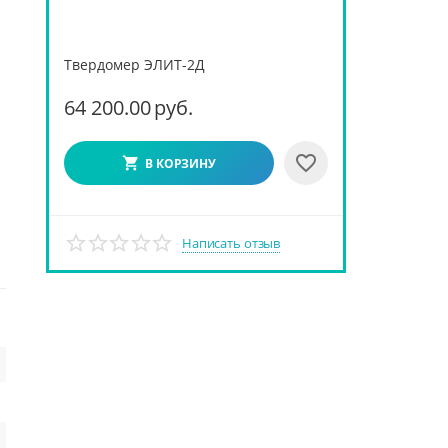
Твердомер ЭЛИТ-2Д
64 200.00
руб.
В КОРЗИНУ
Написать отзыв
от 20 до 70
от 80 до 450
, МТБ по ГОСТ 9О31 не превышает*:
±2,0 HRC