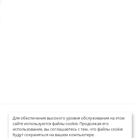
±1,5 HRC
±1,5 HRC
±15,0 НВ
±15,0 НВ
±15,0 НВ
3
20
1
0,1
7,5-9
1
120х60х25
0,2
Для обеспечения высокого уровня обслуживания на этом
Контакты
сайте используются файлы cookie. Продолжая его
использование, вы соглашаетесь с тем, что файлы cookie
г. Москва, ул. 1-я Владимирская, 26к2
будут сохраняться на вашем компьютере.
8-800-100-02-74 (звонок бесплатный)