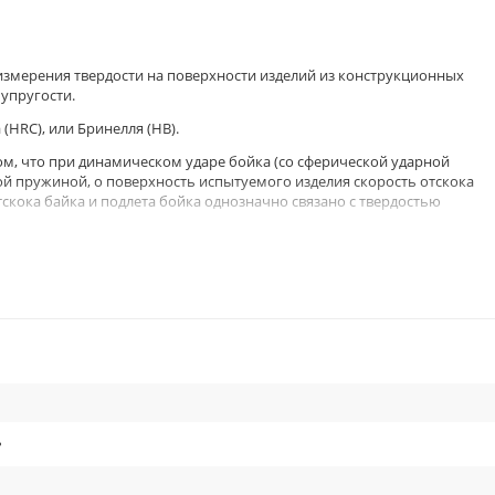
змерения твердости на поверхности изделий из конструкционных
 упругости.
HRC), или Бринелля (НВ).
ом, что при динамическом ударе бойка (со сферической ударной
й пружиной, о поверхность испытуемого изделия скорость отскока
тскока байка и подлета бойка однозначно связано с твердостью
 госиспытания, зарегистрирован в Государственном реестре средств
Российской Федерации.
омером ЭЛИТ-2Д / контрольные значения
рдомера при поверке образцовыми мерами второго разряда типа МТР
ь