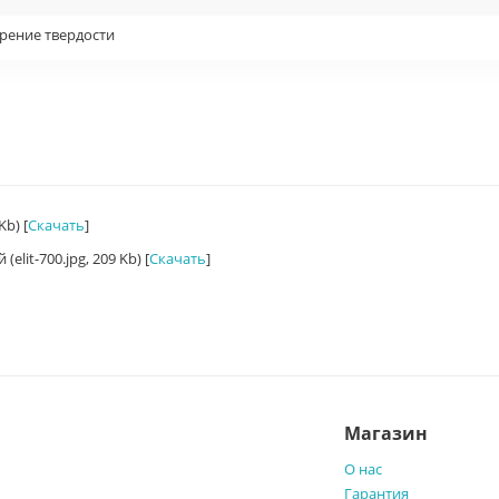
рение твердости
мический
елля (НВ)
ее
елла (HR)
измерения в течение, сек., не менее
Kb) [
Скачать
]
lit-700.jpg, 209 Kb) [
Скачать
]
 более
более
Магазин
О нас
 к среднеарифметическому значению твердости из пяти единичных
Гарантия