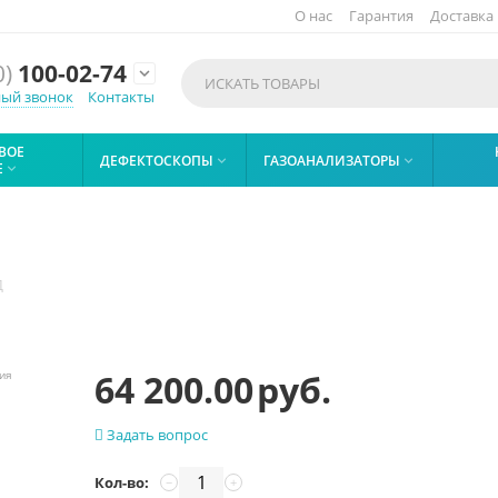
О нас
Гарантия
Доставка
0)
100-02-74
expand_more
ный звонок
Контакты
ВОЕ
ДЕФЕКТОСКОПЫ
ГАЗОАНАЛИЗАТОРЫ


Е

Д
64 200.00
руб.
ния
Задать вопрос
Кол-во:
−
+