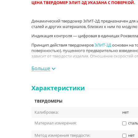
ЦЕНА ТВЕРДОМЕР ЭЛИТ-2Д УКАЗАНА С ПОВЕРКОЙ.
Динамический твердомер ЭЛИТ-2Д предназначен для и
сталей и других материалов, близких к ним по модулю
Индикация контроля — цифровая в единицах Роквелла (
Принцип действия твердомеров
ЭЛИТ-2Д
основан на т
поверхностью), пущенного предварительно взведенно
зависит от твердости изделия. Отношение скоростей о
металла.
Больше
Динамический твердомер ЭЛИТ-2Д прошел контрольные
измерений под №21304-01 и допущен к применению в 
Технические характеристики
Характеристики
Диапазон измерения твердости в единицах тверд
ТВЕРДОМЕРЫ
1.
HRC
Калибровка:
нет
НВ
Предел допускаемой абсолютной погрешности тве
Материал измерения:
стал
мера твердости МТР 25 ± 5 HRC, не более
Метод измерения твердости:
нет