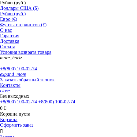
Рубли (руб.)
Доллары США ($)
Рубли (руб.)
Евро (€)
Фунты стерлингов (£)
О нас
Гарантия
Доставка
Оплата
Условия возврата товара
more_horiz
+8(800)
100-02-74
expand_more
Заказать обратный звонок
Контакты
close
Без выходных
+8(800)
100-02-74
+8(800)
100-02-74
0

Корзина пуста
Корзина
Оформить заказ
