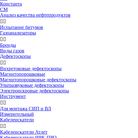
Константа
СМ
Анализ качества нефтепродуктов


Испытание битумов
Газоанализаторы


Бренды
Виды газов
Дефектоскопы


Вихретоковые дефектоскопы
Магнитопорошковые
Магнитопорошковые дефектоскопы
Ультразвуковые дефектоскопы
Электроискровые дефектоскопы
Инструмент


Для монтажа СИП и ВЛ
Измерительный
Кабелеискатели


Кабелеискатели Атлет
Кабелеискатели ИРК-ПРО