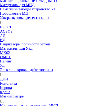
Магнитопорошковые ПМД, ДМПУ
Материалы для МПД
Намагничивающее устройство УН
Порошковые МД
Ультразвуковые дефектоскопы


EPOCH
АCSYS
АД
ИД
Индикаторы прочности бетона
Материалы для УЗД
МХ02
ОМЕТ
Пеленг
УД
Электроискровые дефектоскопы


ДКИ
Константа
Корона
Крона
Магнитометры


Измерители магнитного поля ИМП