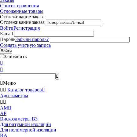
Заказы
Список сравнения
Отложенные товары
Отслеживание заказа
Отслеживание заказа
Войти
Регистрация
E-mail
Пароль
Забыли пароль?
Создать учетную запись
Войти
Запомнить




Меню


Каталог товаров

Адгезиметры


АМЦ
АР
Вискозиметры ВЗ
Для битумной изоляции
Для полимерной изоляции
ИА