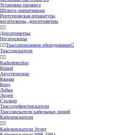
Установки прожига
Штанги оперативные
Рентгеновская аппаратура,
негатоскопы, денситометры


Денситометры
Негатоскопы


Трассопоисковое оборудование

Трассоискатели


Radiodetection
Ridgid
Акустические
Квазар
Корд
Лейка
Лидер
Сталкер
Трассодефектоискатели
Трассоискатели кабельных линий
Кабелеискатели


Кабелеискатели Атлет
Кабелеискатели ИРК-ПРО