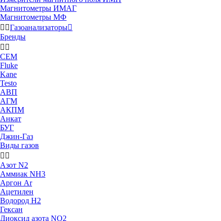
Магнитометры ИМАГ
Магнитометры МФ


Газоанализаторы

Бренды


CEM
Fluke
Kane
Testo
АВП
АГМ
АКПМ
Анкат
БУГ
Джин-Газ
Виды газов


Азот N2
Аммиак NH3
Аргон Ar
Ацетилен
Водород H2
Гексан
Диоксид азота NO2