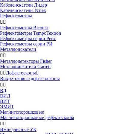
Кабелеискатели Лидер
Кабелеискатели Успех
Рефлектометры


Рефлектометры Bicotest
Рефлектометры TempoTextron
Рефлектометры серии Рейс
Рефлектометры серии РИ
Металлоискатели


Металлодетекторы Fisher
Металлоискатели Garrett


Дефектоскопы

Вихретоковые дефектоскопы


ВД
ВИД
ВИТ
ЭМИТ
Магнитопорошковые
Магнитопорошковые дефектоскопы


Импедансные УК