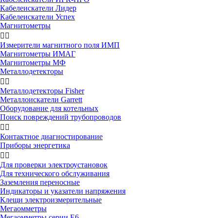
Кабелеискатели Лидер
Кабелеискатели Успех
Магнитометры


Измерители магнитного поля ИМП
Магнитометры ИМАГ
Магнитометры МФ
Металлодетекторы


Металлодетекторы Fisher
Металлоискатели Garrett
Оборудование для котельных
Поиск повреждений трубопроводов


Контактное диагностирование
Приборы энергетика


Для проверки электроустановок
Для технического обслуживания
Заземления переносные
Индикаторы и указатели напряжения
Клещи электроизмерительные
Мегаомметры
Мегаомметры серии Е6